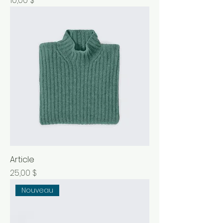
10,00 $
Article
Prix
25,00 $
Nouveau