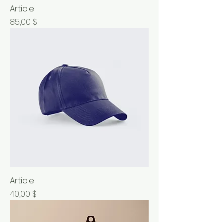
Article
Prix
85,00 $
Article
Prix
40,00 $