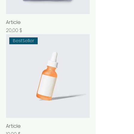
Article
Prix
20,00 $
BestSeller
Article
Prix