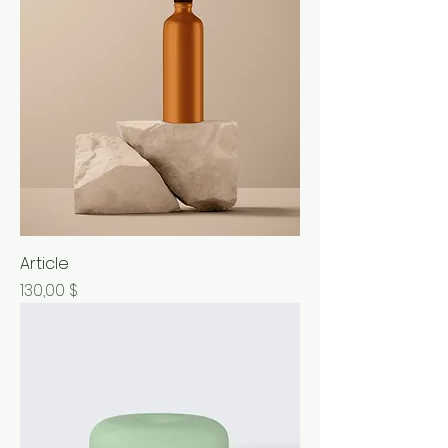
Article
Prix
130,00 $