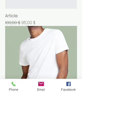
Article
Prix original
Prix promotionnel
100,00 $
95,00 $
Phone
Email
Facebook
Article
Prix
120,00 $